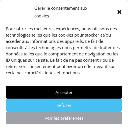
Gérer le consentement aux
En Suisse, la consommation moyenne d’eau
cookies
dans le ménage s’élève à 55’000 litres par
Pour offrir les meilleures expériences, nous utilisons des
personne chaque année (ou 150 litres par jour).
technologies telles que les cookies pour stocker et/ou
accéder aux informations des appareils. Le fait de
consentir à ces technologies nous permettra de traiter des
données telles que le comportement de navigation ou les
ID uniques sur ce site. Le fait de ne pas consentir ou de
retirer son consentement peut avoir un effet négatif sur
lit…
certaines caractéristiques et fonctions.
Salle de
Bain
Cuisine
Accepter
Machine à
laver
Refuser
Toilettes
Voir les préférences
Jardin