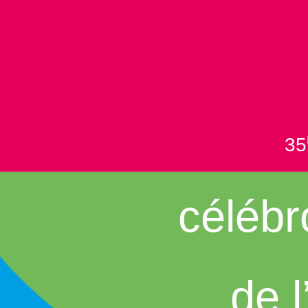
35
célébr
de 