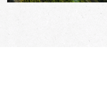
Venez nous rendre visite
Fêtes du Rhône !
Découvrez en avant-première la toute nouvelle et de