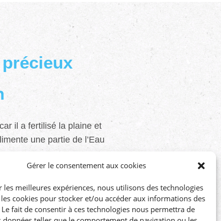
 précieux
n
r il a fertilisé la plaine et
limente une partie de l’Eau
Gérer le consentement aux cookies
u souterraine et comment
r les meilleures expériences, nous utilisons des technologies
 comprendre la nappe
e les cookies pour stocker et/ou accéder aux informations des
aison de célébrer le
. Le fait de consentir à ces technologies nous permettra de
es données telles que le comportement de navigation ou les