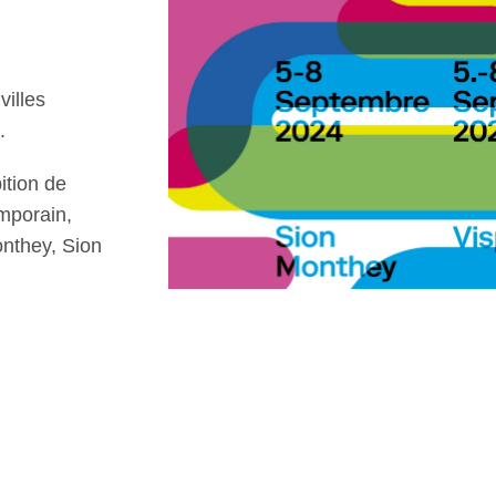
villes
0.
ition de
mporain,
onthey, Sion