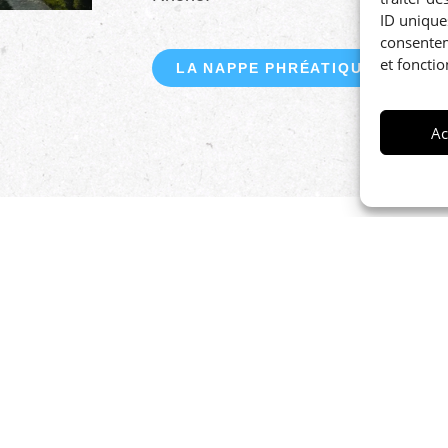
ID uniques
consentem
et fonctio
LA NAPPE PHRÉATIQUE
Ac
 aux
rnière